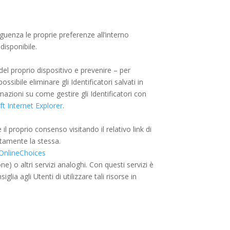
guenza le proprie preferenze all’interno
disponibile.
 del proprio dispositivo e prevenire – per
ssibile eliminare gli Identificatori salvati in
mazioni su come gestire gli Identificatori con
t Internet Explorer
.
il proprio consenso visitando il relativo link di
ettamente la stessa.
OnlineChoices
e) o altri servizi analoghi. Con questi servizi è
lia agli Utenti di utilizzare tali risorse in