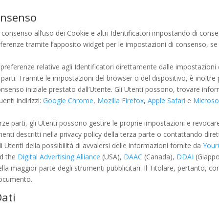
onsenso
 consenso all’uso dei Cookie e altri Identificatori impostando di conse
eferenze tramite l’apposito widget per le impostazioni di consenso, se 
 preferenze relative agli Identificatori direttamente dalle impostazioni
parti. Tramite le impostazioni del browser o del dispositivo, è inoltre po
onsenso iniziale prestato dall’Utente. Gli Utenti possono, trovare infor
enti indirizzi:
Google Chrome
,
Mozilla Firefox
,
Apple Safari
e
Microsof
rze parti, gli Utenti possono gestire le proprie impostazioni e revocare 
umenti descritti nella privacy policy della terza parte o contattando dir
tenti della possibilità di avvalersi delle informazioni fornite da
Your
d the
Digital Advertising Alliance
(USA),
DAAC
(Canada),
DDAI
(Giappon
a maggior parte degli strumenti pubblicitari. Il Titolare, pertanto, consig
 documento.
Dati